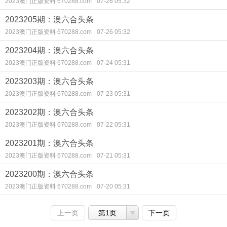
2023澳门正版资料 670288.com
07-26 05:32
2023205期：澳六合头条
2023澳门正版资料 670288.com
07-26 05:32
2023204期：澳六合头条
2023澳门正版资料 670288.com
07-24 05:31
2023203期：澳六合头条
2023澳门正版资料 670288.com
07-23 05:31
2023202期：澳六合头条
2023澳门正版资料 670288.com
07-22 05:31
2023201期：澳六合头条
2023澳门正版资料 670288.com
07-21 05:31
2023200期：澳六合头条
2023澳门正版资料 670288.com
07-20 05:31
上一页
第1页
下一页