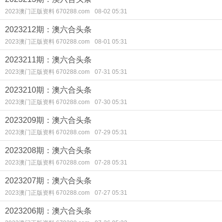
2023澳门正版资料 670288.com
08-02 05:31
2023212期：澳六合头条
2023澳门正版资料 670288.com
08-01 05:31
2023211期：澳六合头条
2023澳门正版资料 670288.com
07-31 05:31
2023210期：澳六合头条
2023澳门正版资料 670288.com
07-30 05:31
2023209期：澳六合头条
2023澳门正版资料 670288.com
07-29 05:31
2023208期：澳六合头条
2023澳门正版资料 670288.com
07-28 05:31
2023207期：澳六合头条
2023澳门正版资料 670288.com
07-27 05:31
2023206期：澳六合头条