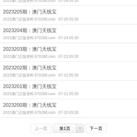
2023澳门正版资料 670288.com
07-26 05:30
2023205期：澳门天线宝
2023澳门正版资料 670288.com
07-26 05:30
2023204期：澳门天线宝
2023澳门正版资料 670288.com
07-24 05:30
2023203期：澳门天线宝
2023澳门正版资料 670288.com
07-23 05:30
2023202期：澳门天线宝
2023澳门正版资料 670288.com
07-22 05:30
2023201期：澳门天线宝
2023澳门正版资料 670288.com
07-21 05:30
2023200期：澳门天线宝
2023澳门正版资料 670288.com
07-20 05:30
上一页
第1页
下一页