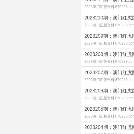
2023澳门正版资料 670288.co
2023210期：澳门红虎
2023澳门正版资料 670288.co
2023209期：澳门红虎
2023澳门正版资料 670288.co
2023208期：澳门红虎
2023澳门正版资料 670288.co
2023207期：澳门红虎
2023澳门正版资料 670288.co
2023206期：澳门红虎
2023澳门正版资料 670288.co
2023205期：澳门红虎
2023澳门正版资料 670288.co
2023204期：澳门红虎